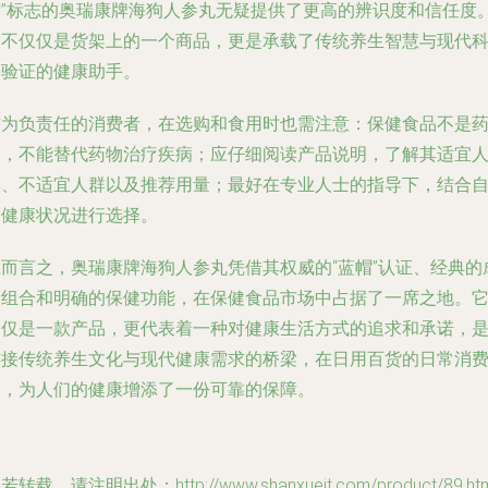
帽”标志的奥瑞康牌海狗人参丸无疑提供了更高的辨识度和信任度
它不仅仅是货架上的一个商品，更是承载了传统养生智慧与现代
学验证的健康助手。
作为负责任的消费者，在选购和食用时也需注意：保健食品不是
品，不能替代药物治疗疾病；应仔细阅读产品说明，了解其适宜
群、不适宜人群以及推荐用量；最好在专业人士的指导下，结合
身健康状况进行选择。
总而言之，奥瑞康牌海狗人参丸凭借其权威的“蓝帽”认证、经典的
分组合和明确的保健功能，在保健食品市场中占据了一席之地。
不仅是一款产品，更代表着一种对健康生活方式的追求和承诺，
连接传统养生文化与现代健康需求的桥梁，在日用百货的日常消
中，为人们的健康增添了一份可靠的保障。
若转载，请注明出处：http://www.shanxuejt.com/product/89.htm