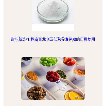
甜味新选择 探索百龙创园低聚异麦芽糖的日用妙用