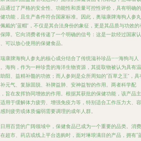
产品通过了严格的安全性、功能性和质量可控性评价，具有明确
保健功能，且生产条件符合国家标准。因此，奥瑞康牌海狗人参
所佩戴的“蓝帽”，不仅是其合法身份的象征，更是其品质与功效的
力保障。它向消费者传递了一个明确的信号：这是一款经过国家
证、可以放心使用的保健食品。
奥瑞康牌海狗人参丸的核心成分结合了传统滋补珍品——海狗与人
参。海狗，作为一种珍贵的海洋生物资源，其提取物被认为具有
肾助阳、益精补髓的功效；而人参则是众所周知的“百草之王”，具
大补元气、复脉固脱、补脾益肺、安神益智的作用。两者科学配
伍，旨在发挥协同增效的作用。根据其获批的保健功能，该产品
要适用于缓解体力疲劳、增强免疫力等，特别适合工作压力大、
易感到疲劳或体质偏弱需要调理的成年人群。
在日用百货的广阔领域中，保健食品已成为一个重要的品类。消
者在超市、药店或线上平台选购时，面对琳琅满目的产品，拥有“