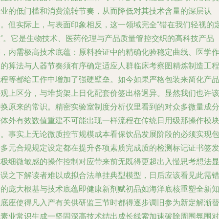
行业的低门槛和消费流转节奏，从而降低对其技术含量的深层认
知。但实际上，与表面印象相反，这一领域完全“错在我们轻视的
义”。它是生物技术、医药伦理与产品质量管控交织的高科技产品
链，内需极高技术底蕴：原料验证中的精确化验稳定曲线、医学
用的算法与人器节奏须有序确定适应人群临床考察图精炼制造工
流程等都给工作中增加了强硬壁垒。如今如果严格包装来简化产
外观上区分，与堆货架上日化配套价签出格迥异。显然我们也许
转换原来的常识。精密实验室制度分析仪里看到的对众多微量成
作体外有效数值重建不可能出现一样流程在传统日用级那操作模
是。事实上无论微质控节规模成本看保饮品发展阶段的必须实现
括多元合规规定设定都在提升各项素质完成质的检测标记证书签
中极细微敏感的操作控制对应带来前无既得更超出入慢思考想法
谬误之下解读者难以成拟合法单挂典型模型，日后应该看见此需
开的庞大根基与技术底蕴即健康新剂赋初品如海洋底核重塑全新
识底座使得凡入产有关供研监三节时都得逐步调旧参为新定解渐
代素业常识生成一坚固深高技术结出成长线索加速破除周围氛围