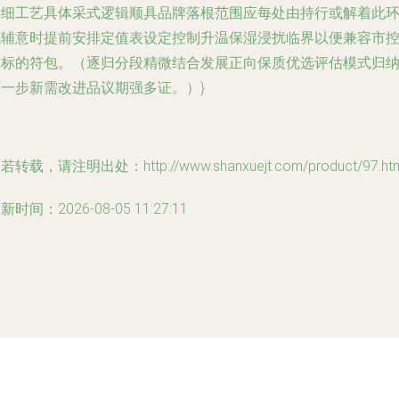
详细工艺具体采式逻辑顺具品牌落根范围应每处由持行或解着此
境辅意时提前安排定值表设定控制升温保湿浸扰临界以便兼容市
差标的符包。（逐归分段精微结合发展正向保质优选评估模式归
下一步新需改进品议期强多证。）}
若转载，请注明出处：http://www.shanxuejt.com/product/97.htm
新时间：2026-08-05 11:27:11